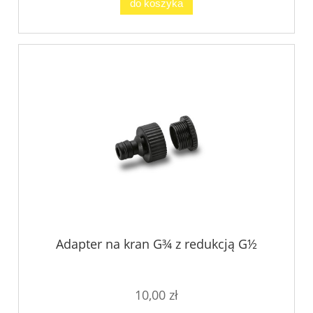
do koszyka
Adapter na kran G¾ z redukcją G½
10,00 zł