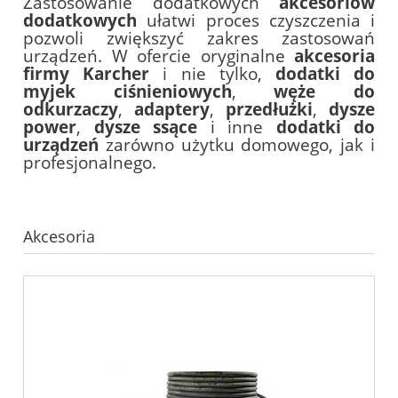
Zastosowanie dodatkowych
akcesoriów
dodatkowych
ułatwi proces czyszczenia i
pozwoli zwiększyć zakres zastosowań
urządzeń. W ofercie oryginalne
akcesoria
firmy Karcher
i nie tylko,
dodatki do
myjek ciśnieniowych
,
węże do
odkurzaczy
,
adaptery
,
przedłużki
,
dysze
power
,
dysze ssące
i inne
dodatki do
urządzeń
zarówno użytku domowego, jak i
profesjonalnego.
Akcesoria