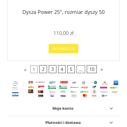
Dysza Power 25°, rozmiar dyszy 50
110,00 zł
do koszyka
«
1
2
3
4
5
...
10
»
Moje konto
Płatności i dostawa