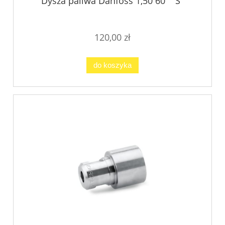
Dysza paliwa Danfoss 1,50 60° "S"
120,00 zł
do koszyka