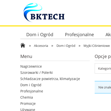
Dom i Ogród
Profesjonalne
Ak
»
»
»
Akcesoria
Dom i Ogród
Myjki Ciśnieniowe
Menu
Opcje p
Nagrzewnice
Kategori
Szorowarki / Polerki
Schładzacze powietrza, klimatyzacje
Dom i Ogród
Nie znal
Profesjonalne
Chemia
Promocje
Używane