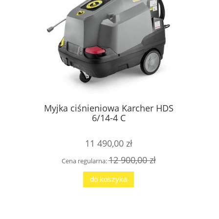
Myjka ciśnieniowa Karcher HDS
Omni
6/14-4 C
d
11 490,00 zł
12 900,00 zł
Cena regularna:
Cena 
do koszyka