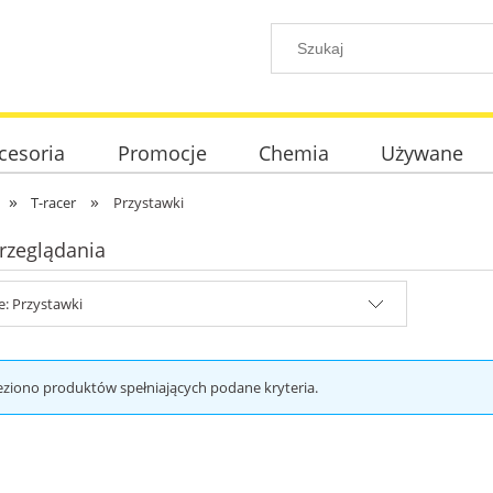
cesoria
Promocje
Chemia
Używane
»
»
T-racer
Przystawki
rzeglądania
e: Przystawki
eziono produktów spełniających podane kryteria.