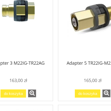
pter 3 M22IG-TR22AG
Adapter 5 TR22IG-M
163,00 zł
165,00 zł
do koszyka
do koszyka
ior Cleaner - środek
Active Diamond Foam 5L
czący do wnętrz 25L