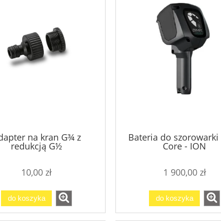
dapter na kran G¾ z
Bateria do szorowarki 
redukcją G½
Core - ION
10,00 zł
1 900,00 zł
do koszyka
do koszyka