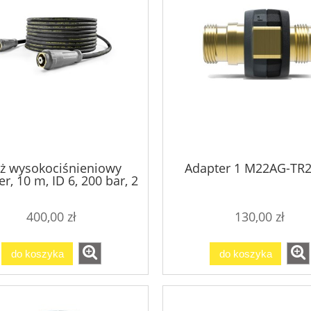
ż wysokociśnieniowy
Adapter 1 M22AG-TR
r, 10 m, ID 6, 200 bar, 2
ASY!Lock - oryginał HD
5/15
400,00 zł
130,00 zł
do koszyka
do koszyka