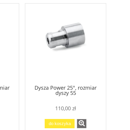
miar
Dysza Power 25°, rozmiar
dyszy 55
110,00 zł
do koszyka