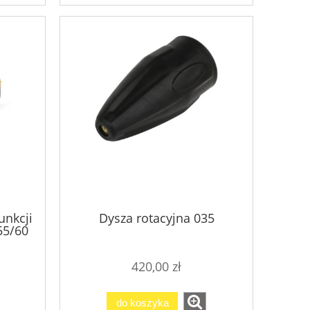
unkcji
Dysza rotacyjna 035
55/60
420,00 zł
do koszyka