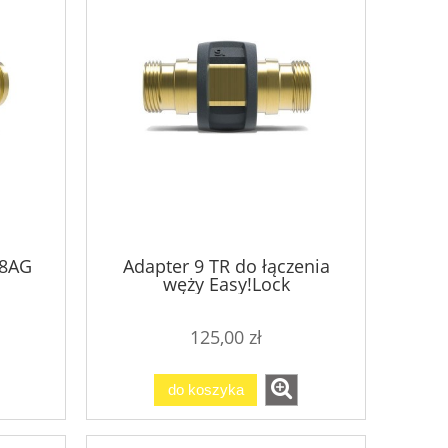
34 440,00 zł
Cena regularna:
Cena regular
do koszyka
do ko
18AG
Adapter 9 TR do łączenia
węży Easy!Lock
125,00 zł
do koszyka