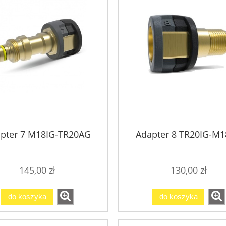
353,70 zł
102,15 zł
393,00 zł
113,50 zł
 regularna:
Cena regularna:
pter 7 M18IG-TR20AG
Adapter 8 TR20IG-M
145,00 zł
130,00 zł
do koszyka
do koszyka