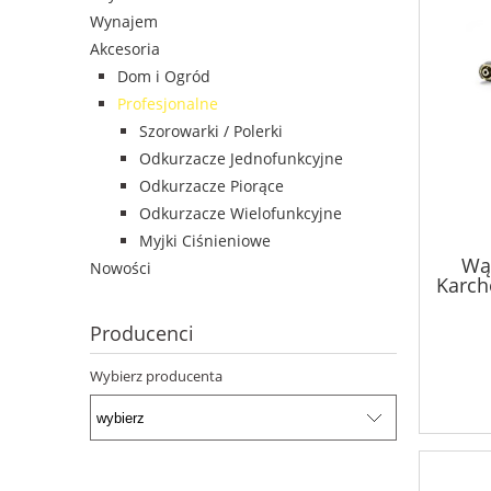
Wynajem
Akcesoria
Dom i Ogród
Profesjonalne
Szorowarki / Polerki
Odkurzacze Jednofunkcyjne
Odkurzacze Piorące
Odkurzacze Wielofunkcyjne
Myjki Ciśnieniowe
Wą
Nowości
Karche
x E
Producenci
Wybierz producenta