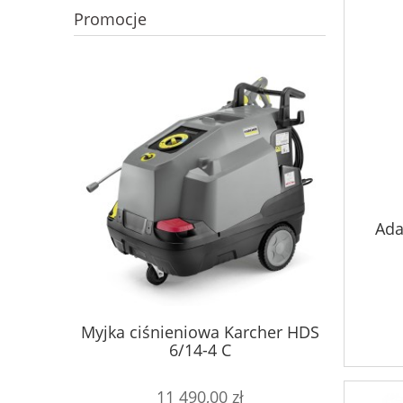
Promocje
Ada
Myjka ciśnieniowa Karcher HDS
Inter
6/14-4 C
czysz
11 490,00 zł