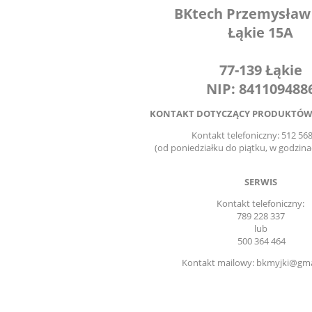
BKtech Przemysław
Łąkie 15A
77-139 Łąkie
NIP: 841109488
KONTAKT DOTYCZĄCY PRODUKTÓW
Kontakt telefoniczny: 512 56
(od poniedziałku do piątku, w godzina
SERWIS
Kontakt telefoniczny:
789 228 337
lub
500 364 464
Kontakt mailowy:
bkmyjki@gma