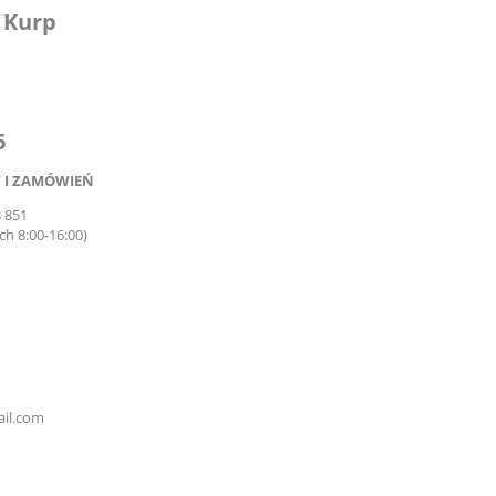
 Kurp
6
 I ZAMÓWIEŃ
8 851
ch 8:00-16:00)
il.com