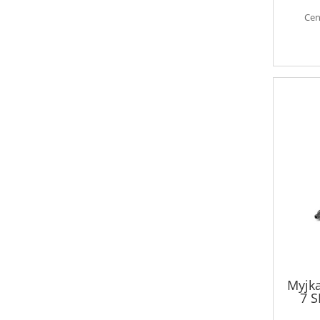
Cen
Myjka
7 