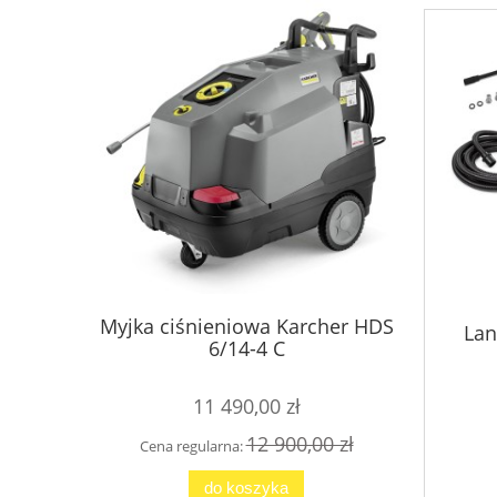
Myjka ciśnieniowa Karcher HDS
Lan
Inter
6/14-4 C
czysz
11 490,00 zł
12 900,00 zł
Cena regularna:
Cena
do koszyka