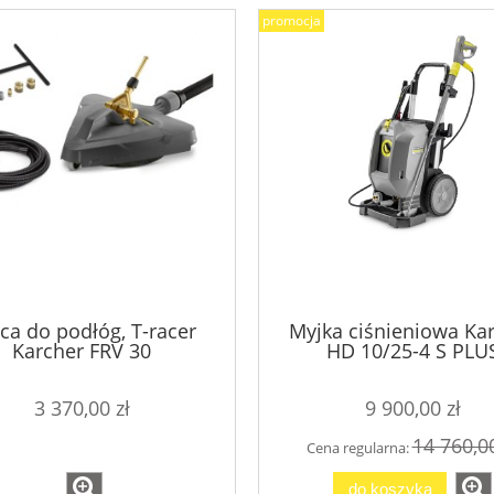
promocja
ca do podłóg, T-racer
Myjka ciśnieniowa Ka
ior Cleaner - środek
Active Diamond Foam 5L
Karcher FRV 30
HD 10/25-4 S PLU
czący do wnętrz 25L
3 370,00 zł
9 900,00 zł
353,70 zł
102,15 zł
14 760,00
Cena regularna:
393,00 zł
113,50 zł
 regularna:
Cena regularna:
do koszyka