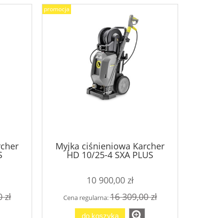
promocja
Myjka Wysokociśnieniowa HDS
Interior Cle
rcher
Myjka ciśnieniowa Karcher
8/20 D
czyszczący 
S
HD 10/25-4 SXA PLUS
24 900,00 zł
76,5
10 900,00 zł
34 440,00 zł
 zł
16 309,00 zł
Cena regularna:
Cena regular
Cena regularna:
do koszyka
do ko
do koszyka