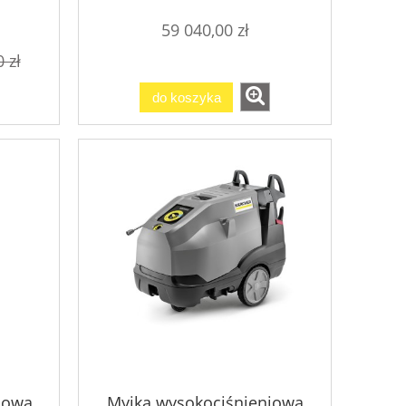
59 040,00 zł
 zł
do koszyka
iowa
Myjka wysokociśnieniowa