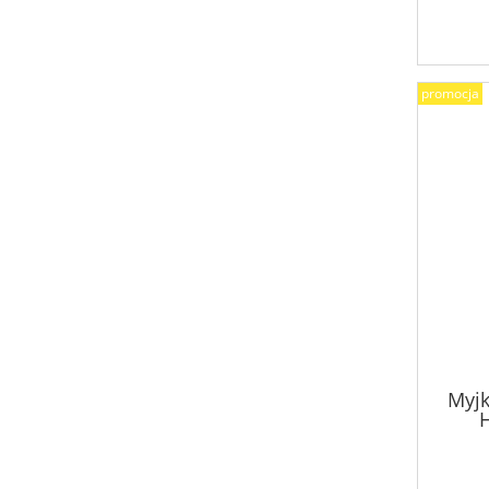
promocja
Myjk
H